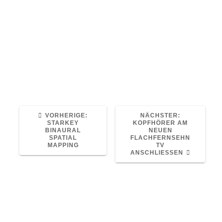
Lex 4 nicht über die gesetzlichen
Krankenkassen abgerechnet werden. Der
Verkaufspreis von ca. 950,-€ ist hier eher für
Privatversicherte im Basistarif eine gute
Wahl.
hörgeräte
IDO
ReSound
VORHERIGER
NÄCHSTER
VORHERIGE:
NÄCHSTER:
BEITRAG:
BEITRAG:
STARKEY
KOPFHÖRER AM
BINAURAL
NEUEN
SPATIAL
FLACHFERNSEHN
MAPPING
TV
ANSCHLIESSEN