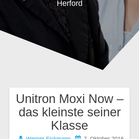
Herford
Unitron Moxi Now –
Beitragsnavigation
das kleinste seiner
Klasse
Werner Eickmann
7. Oktober 2016