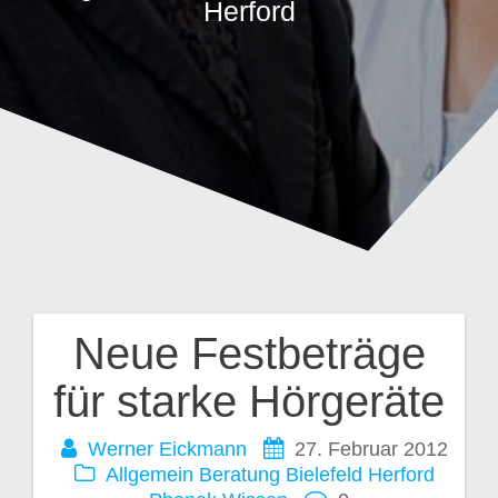
Herford
Neue Festbeträge
Beitragsnavigation
für starke Hörgeräte
Werner Eickmann
27. Februar 2012
Allgemein
Beratung
Bielefeld
Herford