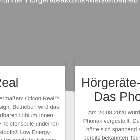
Real
Hörgeräte-
Das Pho
ndermaßen: Oticon Real™
sign. Betrieben wird das
Am 20.08.2020 wurd
dbaren Lithium-Ionen-
Phonak vorgestellt. De
e Telefonspule undeinen
hörte sich spannend a
luetooth® Low Energy-
bereits bekannten Tec