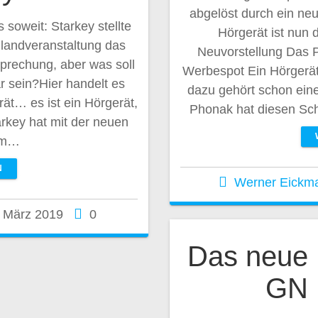
abgelöst durch ein ne
soweit: Starkey stellte
Hörgerät ist nun 
hlandveranstaltung das
Neuvorstellung Das 
sprechung, aber was soll
Werbespot Ein Hörgerä
r sein?Hier handelt es
dazu gehört schon ein
rät… es ist ein Hörgerät,
Phonak hat diesen Sc
arkey hat mit der neuen
orm…
N
Werner Eickm
. März 2019
0
Das neue 
GN 