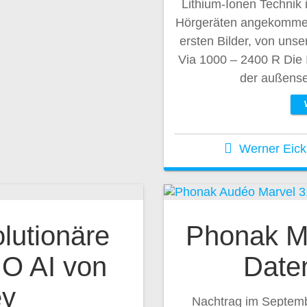
Lithium-Ionen Technik i
Hörgeräten angekommen
ersten Bilder, von uns
Via 1000 – 2400 R Die 
der außense
Werner Eic
lutionäre
Phonak M
IO AI von
Date
ey
Nachtrag im Septem