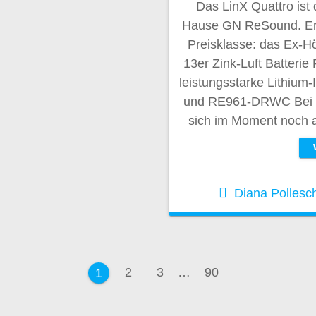
Das LinX Quattro is
Hause GN ReSound. Erhäl
Preisklasse: das Ex-Hö
13er Zink-Luft Batte
leistungsstarke Lithi
und RE961-DRWC Bei d
sich im Moment noch 
Diana Pollesc
ation
Seite
Seite
Seite
2
3
…
90
Seite
1