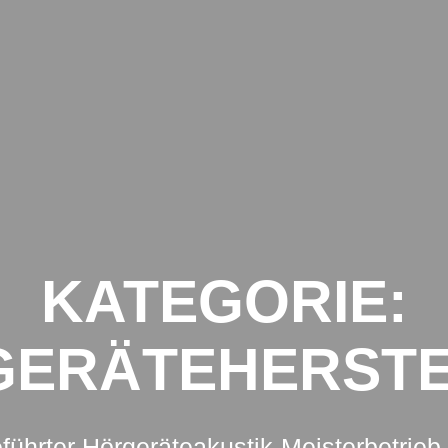
BEITRÄGE
KATEGORIE:
GERÄTEHERSTE
führter Hörgeräteakustik-Meisterbetrieb 