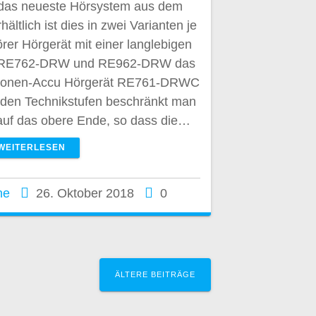
t das neueste Hörsystem aus dem
tlich ist dies in zwei Varianten je
rer Hörgerät mit einer langlebigen
rie RE762-DRW und RE962-DRW das
um-Ionen-Accu Hörgerät RE761-DRWC
en Technikstufen beschränkt man
auf das obere Ende, so dass die…
WEITERLESEN
he
26. Oktober 2018
0
ÄLTERE BEITRÄGE