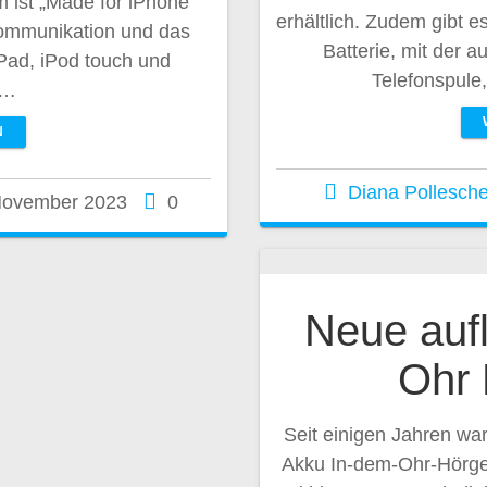
 ist „Made for iPhone“
erhältlich. Zudem gibt 
 Kommunikation und das
Batterie, mit der a
iPad, iPod touch und
Telefonspule
e…
N
Diana Pollesch
November 2023
0
Neue auf
Ohr 
Seit einigen Jahren war
Akku In-dem-Ohr-Hörgerä