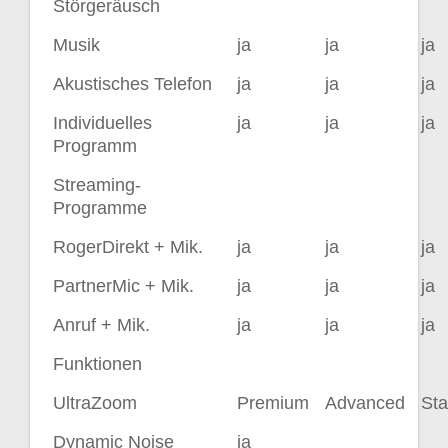
Störgeräusch
Musik
ja
ja
ja
Akustisches Telefon
ja
ja
ja
Individuelles
ja
ja
ja
Programm
Streaming-
Programme
RogerDirekt + Mik.
ja
ja
ja
PartnerMic + Mik.
ja
ja
ja
Anruf + Mik.
ja
ja
ja
Funktionen
UltraZoom
Premium
Advanced
St
Dynamic Noise
ja