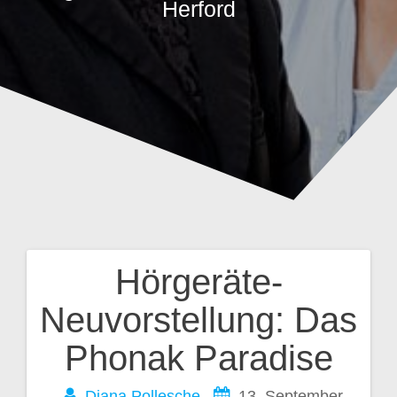
Herford
Hörgeräte-
Beitragsnavigation
Neuvorstellung: Das
Phonak Paradise
Diana Pollesche
13. September