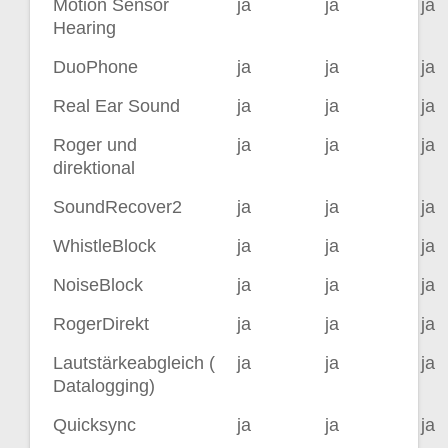
Motion Sensor
ja
ja
ja
Hearing
DuoPhone
ja
ja
ja
Real Ear Sound
ja
ja
ja
Roger und
ja
ja
ja
direktional
SoundRecover2
ja
ja
ja
WhistleBlock
ja
ja
ja
NoiseBlock
ja
ja
ja
RogerDirekt
ja
ja
ja
Lautstärkeabgleich (
ja
ja
ja
Datalogging)
Quicksync
ja
ja
ja