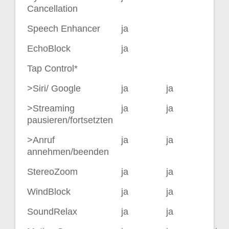
Cancellation
Speech Enhancer
ja
EchoBlock
ja
Tap Control*
>Siri/ Google
ja
ja
>Streaming
ja
ja
pausieren/fortsetzten
>Anruf
ja
ja
annehmen/beenden
StereoZoom
ja
ja
WindBlock
ja
ja
SoundRelax
ja
ja