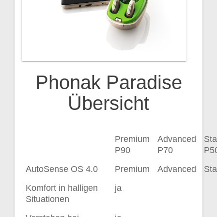
Phonak Paradise
Übersicht
Premium
Advanced
St
P90
P70
P5
AutoSense OS 4.0
Premium
Advanced
St
Komfort in halligen
ja
Situationen