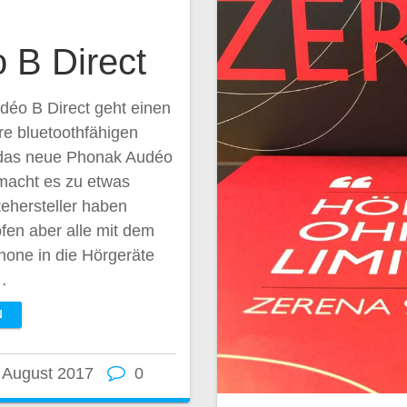
 B Direct
déo B Direct geht einen
re bluetoothfähigen
 das neue Phonak Audéo
 macht es zu etwas
ehersteller haben
fen aber alle mit dem
hone in die Hörgeräte
…
N
 August 2017
0