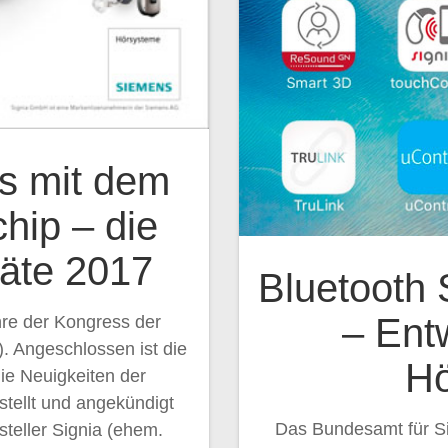
s mit dem
hip – die
äte 2017
Bluetooth 
– Ent
hre der Kongress der
. Angeschlossen ist die
Hö
die Neuigkeiten der
stellt und angekündigt
Das Bundesamt für Si
teller Signia (ehem.