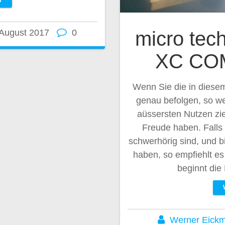
N
micro te
 August 2017
0
XC CO
Wenn Sie die in diese
genau befolgen, so w
aüssersten Nutzen zi
Freude haben. Falls
schwerhörig sind, und b
haben, so empfiehlt e
beginnt di
Werner Eick