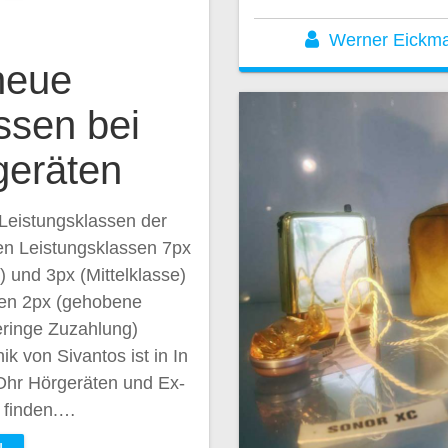
Werner Eickm
neue
ssen bei
geräten
 Leistungsklassen der
den Leistungsklassen 7px
) und 3px (Mittelklasse)
sen 2px (gehobene
eringe Zuzahlung)
 von Sivantos ist in In
Ohr Hörgeräten und Ex-
 finden.…