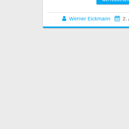
WEITERLESE
Werner Eickmann
2.