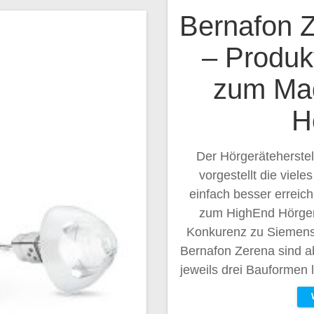
Bernafon Z
– Produk
zum Mad
H
Der Hörgeräteherstel
vorgestellt die viel
einfach besser erreic
zum HighEnd Hörgerä
Konkurenz zu Siemens
Bernafon Zerena sind ab
jeweils drei Bauformen 