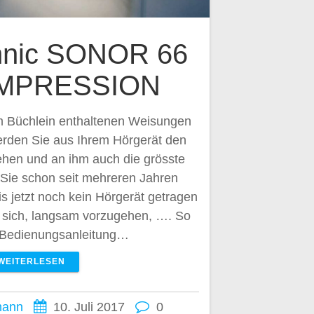
chnic SONOR 66
MPRESSION
m Büchlein enthaltenen Weisungen
erden Sie aus Ihrem Hörgerät den
ehen und an ihm auch die grösste
 Sie schon seit mehreren Jahren
is jetzt noch kein Hörgerät getragen
s sich, langsam vorzugehen, …. So
e Bedienungsanleitung…
WEITERLESEN
mann
10. Juli 2017
0