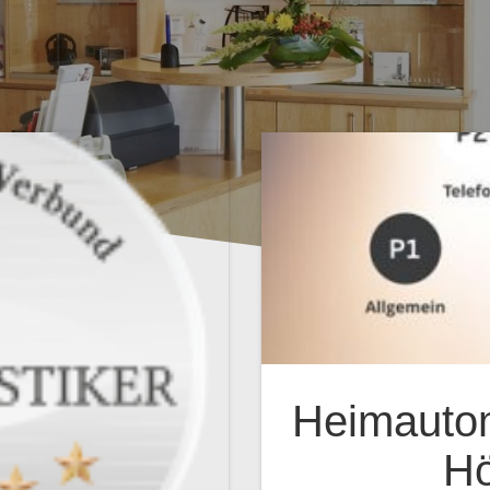
Heimautom
Hö