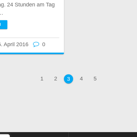
ag. 24 Stunden am Tag
s…
N
. April 2016
0
ation
Seite
Seite
Seite
Seite
1
2
4
5
Seite
3