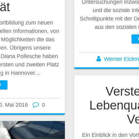
Untersuchungen inzwis
ät
und die soziale In
Schnittpunkte mit der D
Fortbildung zum neuen
aus den sozialen
ellen Informationen, von
Möglichkeiten die das
en. Übrigens unsere
 Diana Pollesche haben
Werner Eick
rsten und zweiten Platz
ung in Hannover…
N
Verste
Lebenqua
0. Mai 2016
0
V
Ein Einblick in den Vo