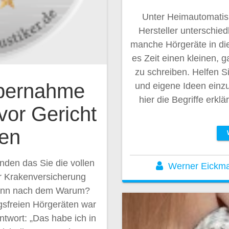
Unter Heimautomatisi
Hersteller unterschi
manche Hörgeräte in die
es Zeit einen kleinen, ga
zu schreiben. Helfen S
übernahme
und eigene Ideen einzu
hier die Begriffe erk
vor Gericht
gen
nden das Sie die vollen
Werner Eickm
er Krakenversicherung
 dann nach dem Warum?
gsfreien Hörgeräten war
Antwort: „Das habe ich in