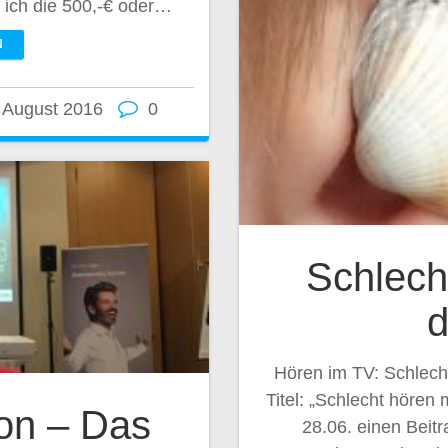
ich die 500,-€ oder…
N
 August 2016
0
Schlech
Hören im TV: Schlec
Titel: „Schlecht höre
on – Das
28.06. einen Beit