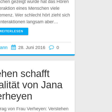
chen gezeigt wurde hat das Hören
teraktion eines Menschen viele
emenz. Wer schlecht hört zieht sich
 Interaktionen langsam aber…
WEITERLESEN
mann
28. Juni 2016
0
hen schafft
lität von Jana
erheyen
rtrag von Frau Verheyen: Verstehen