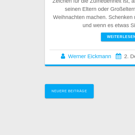
Zeichen für die Zufriedenheit ist,
seinen Eltern oder Großelte
Weihnachten machen. Schenken m
und wenn es etwas S
WEITERLESE
Werner Eickmann
2. 
Beitragsnavig
NEUERE BEITRÄGE