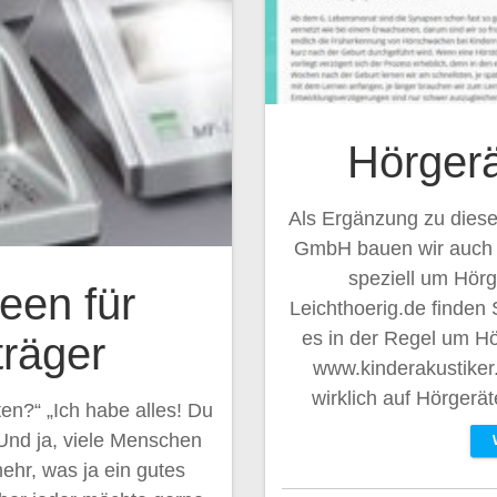
Hörgerä
Als Ergänzung zu die
GmbH bauen wir auch 
speziell um Hörg
een für
Leichthoerig.de finden 
es in der Regel um Hö
träger
www.kinderakustiker.
wirklich auf Hörgerä
n?“ „Ich habe alles! Du
Und ja, viele Menschen
hr, was ja ein gutes