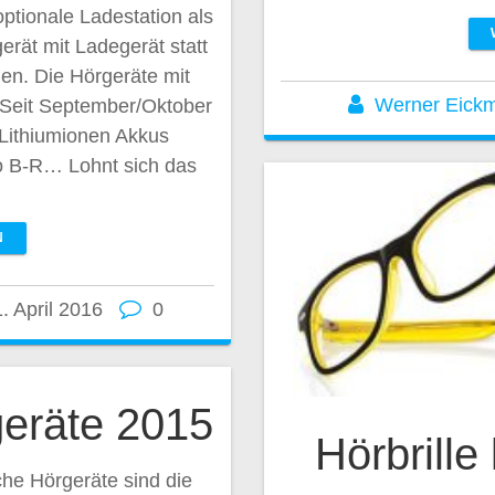
ptionale Ladestation als
rät mit Ladegerät statt
gen. Die Hörgeräte mit
Werner Eick
 Seit September/Oktober
 Lithiumionen Akkus
éo B-R… Lohnt sich das
N
. April 2016
0
geräte 2015
Hörbrille
he Hörgeräte sind die