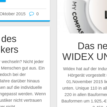
 Oktober 2015
0
 des
Das ne
ikers
WIDEX UN
r wechseln? Nicht jeder
Menschen gut aus. Ein
Widex hat auf der Indu
jedoch bei der
Hörgerät vorgestell
ahre darüber hinaus
01.November 2015 lie
n auf die individuelle
unten. Unique 110 in a
angepasst werden. Wenn
220 in allen Bauforme
stiker nicht vertrauen
Bauformen um 1.925,-€
ker nicht…