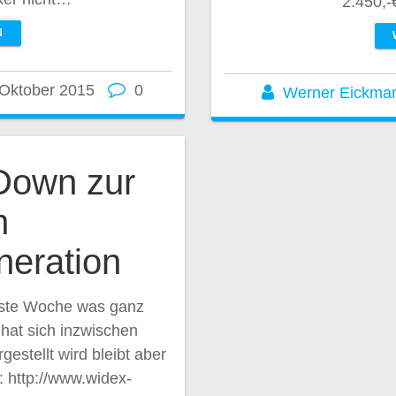
2.450,-
N
 Oktober 2015
0
Werner Eickma
Down zur
n
neration
hste Woche was ganz
hat sich inzwischen
stellt wird bleibt aber
: http://www.widex-