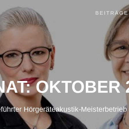
BEITRÄGE
NAT:
OKTOBER 
führter Hörgeräteakustik-Meisterbetrieb 