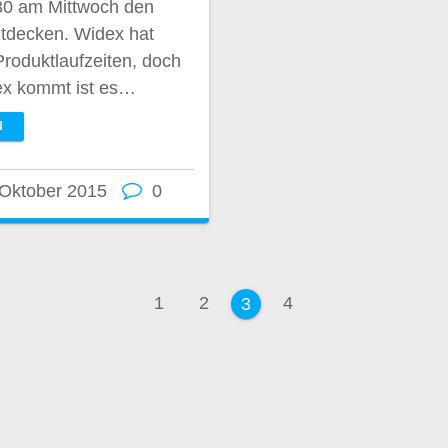
30 am Mittwoch den
ntdecken. Widex hat
roduktlaufzeiten, doch
ex kommt ist es…
N
 Oktober 2015
0
ation
Seite
Seite
Seite
1
2
4
Seite
3