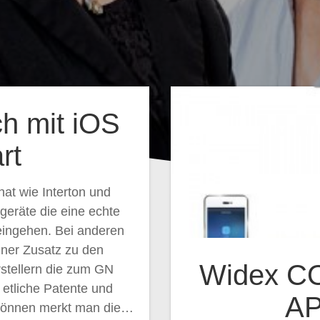
ch mit iOS
rt
at wie Interton und
eräte die eine echte
ingehen. Bei anderen
einer Zusatz zu den
Widex C
rstellern die zum GN
 etliche Patente und
AP
 können merkt man die…