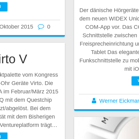
N
Der dänische Hörgerätehe
dem neuen WIDEX Uniq
 Oktober 2015
0
COM-App vor. Das CO
Schnittstelle zwische
Freisprecheinrichtung u
Tablet Das elegante
rto V
Funkschnittstelle zu mo
mit i
ktpalette vom Kongress
Ohr Geräte Virto. Die
A im Februar/März 2015
o Q mit dem Questchip
Werner Eickma
zt/abgelöst. Bei dem
tät mit dem Bisherigen
 Ventureplatform trägt…
N