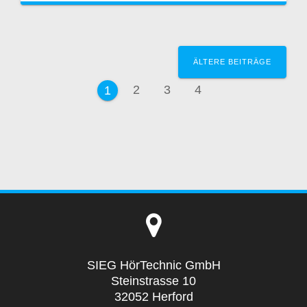
Beitragsnavigation
ÄLTERE BEITRÄGE
Seite
Seite
Seite
2
3
4
Seite
1
SIEG HörTechnic GmbH
Steinstrasse 10
32052 Herford