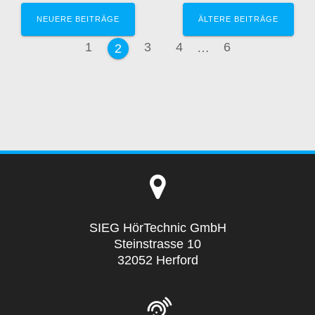
Beitragsnavigation
NEUERE BEITRÄGE
ÄLTERE BEITRÄGE
Seite
Seite
Seite
Seite
1
3
4
…
6
Seite
2
SIEG HörTechnic GmbH
Steinstrasse 10
32052 Herford