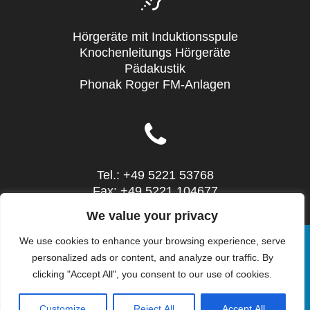
Hörgeräte mit Induktionsspule
Knochenleitungs Hörgeräte
Pädakustik
Phonak Roger FM-Anlagen
Tel.: +49 5221 53768
Fax: +49 5221 104677
Mail: info@sieg-hoertechnic.de
We value your privacy
We use cookies to enhance your browsing experience, serve
personalized ads or content, and analyze our traffic. By
clicking "Accept All", you consent to our use of cookies.
© 2026 SIEG HörTechnic - Steinstr. 10 - 32052
Herford - Tel.: 05221 53768. WordPress mit dem
Customize
Reject All
Accept All