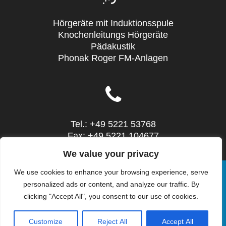
Hörgeräte mit Induktionsspule
Knochenleitungs Hörgeräte
Pädakustik
Phonak Roger FM-Anlagen
Tel.: +49 5221 53768
Fax: +49 5221 104677
Mail: info@sieg-hoertechnic.de
We value your privacy
We use cookies to enhance your browsing experience, serve
personalized ads or content, and analyze our traffic. By
clicking "Accept All", you consent to our use of cookies.
© 2026 SIEG HörTechnic - Steinstr. 10 - 32052
Herford - Tel.: 05221 53768. WordPress mit dem
Customize
Reject All
Accept All