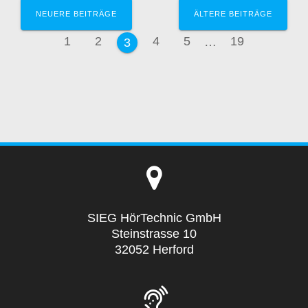
Beitragsnavigation
NEUERE BEITRÄGE
ÄLTERE BEITRÄGE
Seite
Seite
Seite
Seite
Seite
1
2
4
5
…
19
Seite
3
SIEG HörTechnic GmbH
Steinstrasse 10
32052 Herford