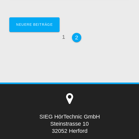
Beitragsnavigation
NEUERE BEITRÄGE
Seite
1
Seite
2
SIEG HörTechnic GmbH
Steinstrasse 10
32052 Herford