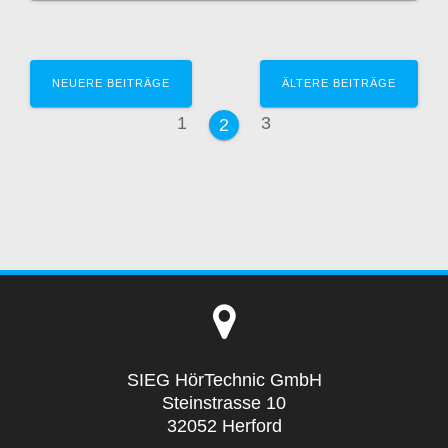
Beitragsnavigation
NEUERE BEITRÄGE
ÄLTERE BEITRÄGE
Seite
Seite
1
3
Seite
2
SIEG HörTechnic GmbH
Steinstrasse 10
32052 Herford