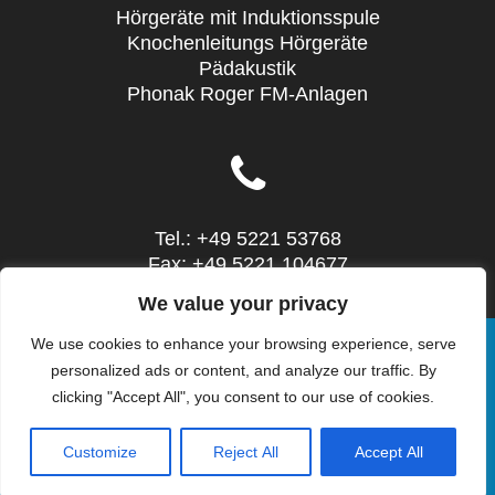
Hörgeräte mit Induktionsspule
Knochenleitungs Hörgeräte
Pädakustik
Phonak Roger FM-Anlagen
Tel.: +49 5221 53768
Fax: +49 5221 104677
Mail: info@sieg-hoertechnic.de
We value your privacy
We use cookies to enhance your browsing experience, serve
personalized ads or content, and analyze our traffic. By
clicking "Accept All", you consent to our use of cookies.
© 2026 SIEG HörTechnic - Steinstr. 10 - 32052
Herford - Tel.: 05221 53768. WordPress mit dem
Customize
Reject All
Accept All
Theme
OnePage Express
.