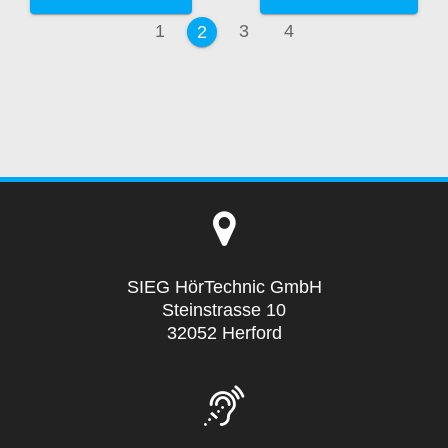
Seite
Seite
Seite
1
3
4
Seite
2
SIEG HörTechnic GmbH
Steinstrasse 10
32052 Herford