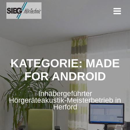
Zum
Inhalt
springen
KATEGORIE:
MADE
FOR ANDROID
Inhabergeführter
Hörgeräteakustik-Meisterbetrieb in
Herford