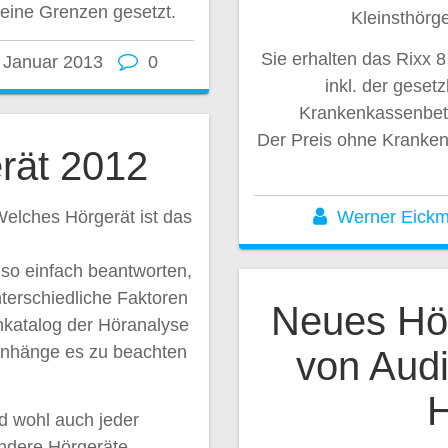
keine Grenzen gesetzt.
Kleinsthörg
Sie erhalten das Rixx 
 Januar 2013
0
inkl. der geset
Krankenkassenbete
Der Preis ohne Krankenk
rät 2012
Welches Hörgerät ist das
Werner Eick
 so einfach beantworten,
erschiedliche Faktoren
Neues Hör
nkatalog der Höranalyse
nhänge es zu beachten
von Audi
H
d wohl auch jeder
andere Hörgeräte