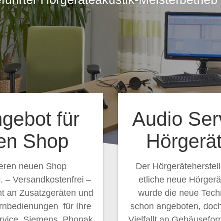
gebot für
Audio Ser
en Shop
Hörgerät
seren neuen Shop
Der Hörgeräteherstell
 – Versandkostenfrei –
etliche neue Hörgerä
ent an Zusatzgeräten und
wurde die neue Tech
ernbedienungen für Ihre
schon angeboten, doc
rvice, Siemens, Phonak,
Vielfallt an Gehäusefo