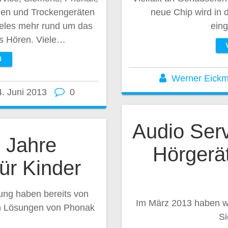
nen und Trockengeräten
neue Chip wird in 
vieles mehr rund um das
eing
s Hören. Viele…
N
Werner Eick
4. Juni 2013
0
Audio Serv
 Jahre
Hörgerä
ür Kinder
ung haben bereits von
Im März 2013 haben wi
n Lösungen von Phonak
Si