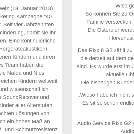
Wiso g
weiz (18. Januar 2013) –
So können Sie zu Ost
arketing-Kampagne “40
Familie verstecken,
. Seit vier Jahrzehnten
Die Ostereier werd
inderung, damit sie ihr
Hörverlust
n. Eine kontinuierliche
örgeräteakustikern,
Das Rixx 8 G2 zählt zu
fenen Kindern und ihren
die derzeit auf dem de
tes Team haben die
sind. Es wurde erst im 
wie Naída und Nios
aktuelle Ch
reichen Kindern weltweit
Die bisherigen Kunden
und wissenschaftlich
„Wieso habe ich nicht 
ie SoundRecover und
Es sit so schön endli
nder aller Alterstufen
rechten Lösungen von
rch ein hohes Maß an
Audio Service Rixx G2 
ß- und Schmutzresistenz
Audio