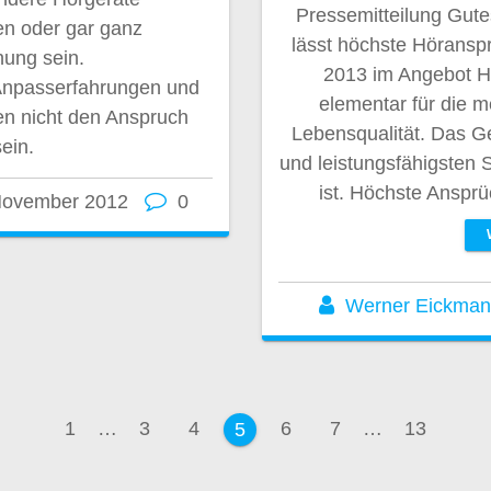
Pressemitteilung Gute
n oder gar ganz
lässt höchste Höransp
nung sein.
2013 im Angebot He
Anpasserfahrungen und
elementar für die 
n nicht den Anspruch
Lebensqualität. Das Geh
sein.
und leistungsfähigsten 
ist. Höchste Ansp
November 2012
0
Werner Eickma
ation
Seite
Seite
Seite
Seite
Seite
Seite
1
…
3
4
6
7
…
13
Seite
5