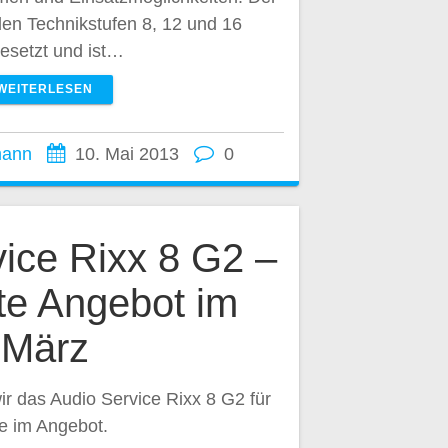
den Technikstufen 8, 12 und 16
esetzt und ist…
WEITERLESEN
mann
10. Mai 2013
0
ice Rixx 8 G2 –
te Angebot im
März
r das Audio Service Rixx 8 G2 für
e im Angebot.