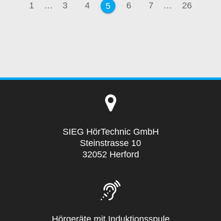
Seite
Seite
Seite
Seite
Seite
Seite
1
…
3
4
6
7
…
26
Seite
5
SIEG HörTechnic GmbH
Steinstrasse 10
32052 Herford
Hörgeräte mit Induktionsspule