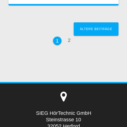
Beitragsnavigation
ÄLTERE BEITRÄGE
Seite
2
Seite
1
SIEG HörTechnic GmbH
Steinstrasse 10
32052 Herford