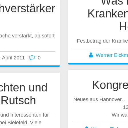
Was b
hverstärker
Kranken
H
che verstärkt, ab sofort
Festbetrag der Kranke
Werner Eick
. April 2011
0
Kongre
chten und
 Rutsch
Neues aus Hannover… 
13
und Interessenten für
Wir war
ei Bielefeld. Viele