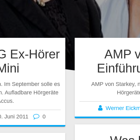
G Ex-Hörer
AMP v
Mini
Einführ
. Im September solle es
AMP von Starkey, n
n. Aufladbare Hörgeräte
Hörgerät
Accus.
Werner Eick
0. Juni 2011
0