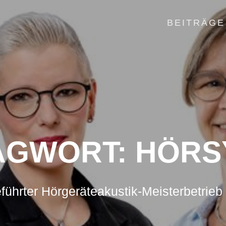
BEITRÄGE
AGWORT:
HÖRS
führter Hörgeräteakustik-Meisterbetrieb 