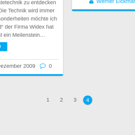
Werner Eickma
tetechnik zu entdecken
Die Technik wird immer
sonderheiten möchte ich
“ der Firma Widex hat
st ein Meilenstein…
N
Dezember 2009
0
ation
Seite
Seite
Seite
1
2
3
Seite
4