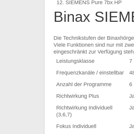
SIEMENS Pure 7bx HP
Binax SIE
Die Technikstufen der Binaxhörge
Viele Funktionen sind nur mit zw
eingeschränkt zur Verfügung steh
Leistungsklasse
7
Frequenzkanäle / einstellbar
4
Anzahl der Programme
6
Richtwirkung Plus
J
Richtwirkung Individuell
J
(3,6,7)
Fokus Individuell
J