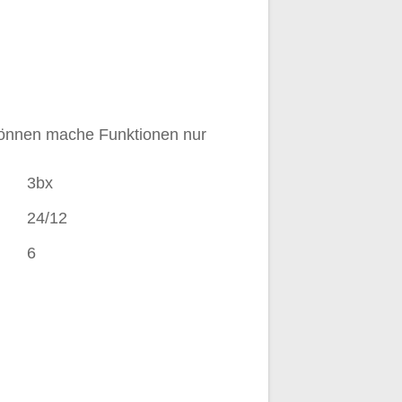
 können mache Funktionen nur
3bx
24/12
6