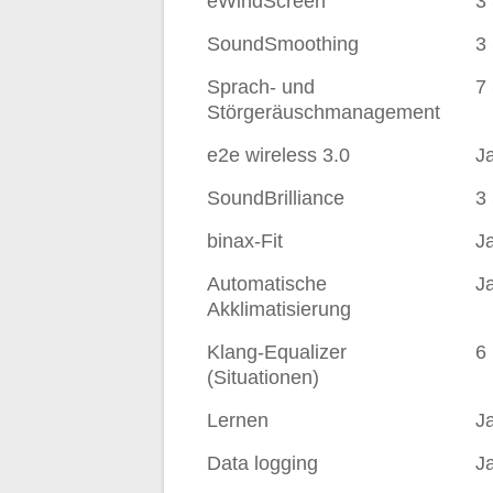
eWindScreen
3
SoundSmoothing
3
Sprach- und
7
Störgeräuschmanagement
e2e wireless 3.0
J
SoundBrilliance
3 
binax-Fit
J
Automatische
J
Akklimatisierung
Klang-Equalizer
6
(Situationen)
Lernen
J
Data logging
J