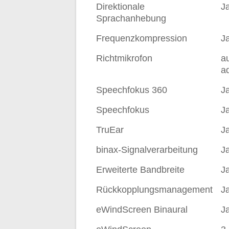
Direktionale
J
Sprachanhebung
Frequenzkompression
J
Richtmikrofon
a
a
Speechfokus 360
J
Speechfokus
J
TruEar
J
binax-Signalverarbeitung
J
Erweiterte Bandbreite
J
Rückkopplungsmanagement
J
eWindScreen Binaural
J