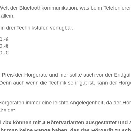
 Welt der Bluetoothkommunikation, was beim Telefonieren
allein.
in drei Technikstufen verfügbar.
0,-€
0,-€
0,-€
Preis der Hörgeräte und hier sollte auch vor der Endgü
Denn auch wenn die Technik sehr gut ist, kann der Hörg
Hörgeräten immer eine leichte Angelegenheit, da der Hör
heidet.
 7bx können mit 4 Hörervarianten ausgestattet und 
cht man keine Bange haben, das das Hörgerät zu sc