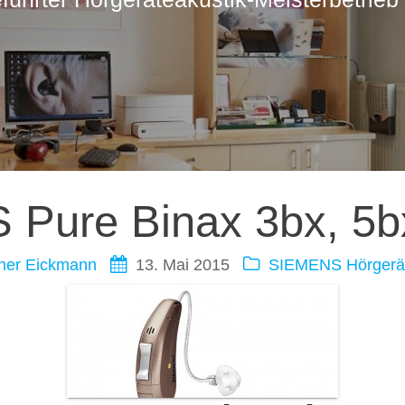
ation
Pure Binax 3bx, 5b
ner Eickmann
13. Mai 2015
SIEMENS Hörgerä