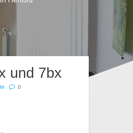
x und 7bx
te
0