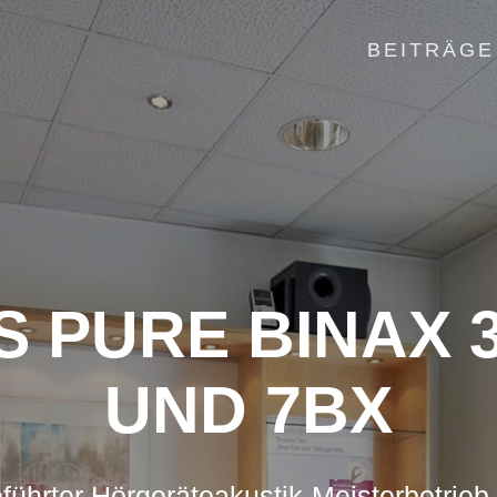
BEITRÄGE
S PURE BINAX 3
UND 7BX
führter Hörgeräteakustik-Meisterbetrieb 