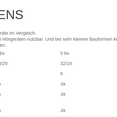
MENS
räte im Vergleich.
ei Hörgeräten nutzbar. Und bei sehr kleinen Bauformen
en.
 bx
5 bx
8/20
32/16
6
a
Ja
a
Ja
a
Ja