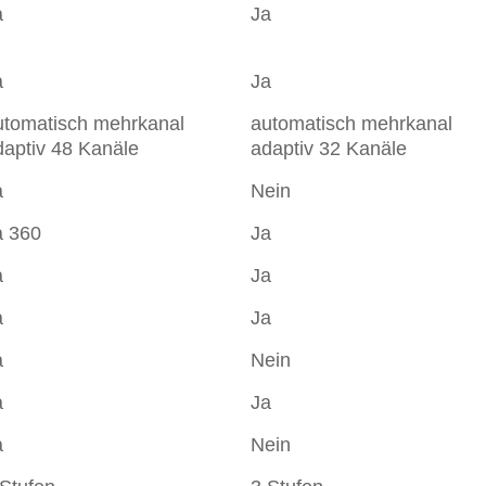
a
Ja
a
Ja
utomatisch mehrkanal
automatisch mehrkanal
daptiv 48 Kanäle
adaptiv 32 Kanäle
a
Nein
a 360
Ja
a
Ja
a
Ja
a
Nein
a
Ja
a
Nein