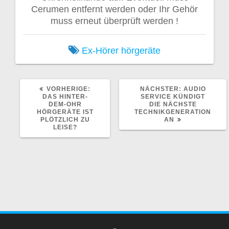
Cerumen entfernt werden oder Ihr Gehör
muss erneut überprüft werden !
Ex-Hörer
hörgeräte
VORHERIGER
NÄCHSTER
VORHERIGE:
NÄCHSTER:
AUDIO
BEITRAG:
BEITRAG:
DAS HINTER-
SERVICE KÜNDIGT
DEM-OHR
DIE NÄCHSTE
HÖRGERÄTE IST
TECHNIKGENERATION
PLÖTZLICH ZU
AN
LEISE?