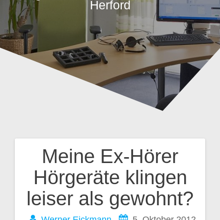
Herford
Meine Ex-Hörer
Beitragsnavigation
Hörgeräte klingen
leiser als gewohnt?
Werner Eickmann
5. Oktober 2012