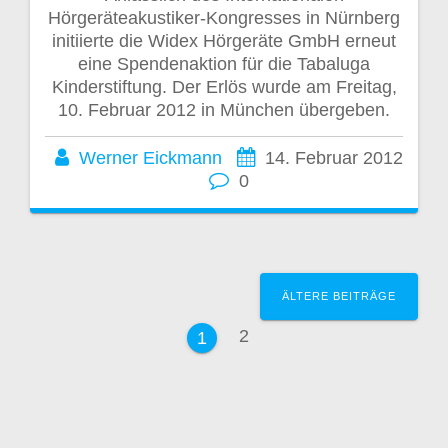
Hörgeräteakustiker-Kongresses in Nürnberg
initiierte die Widex Hörgeräte GmbH erneut
eine Spendenaktion für die Tabaluga
Kinderstiftung. Der Erlös wurde am Freitag,
10. Februar 2012 in München übergeben.
Werner Eickmann
14. Februar 2012
0
Beitragsnavigation
ÄLTERE BEITRÄGE
Seite
2
Seite
1