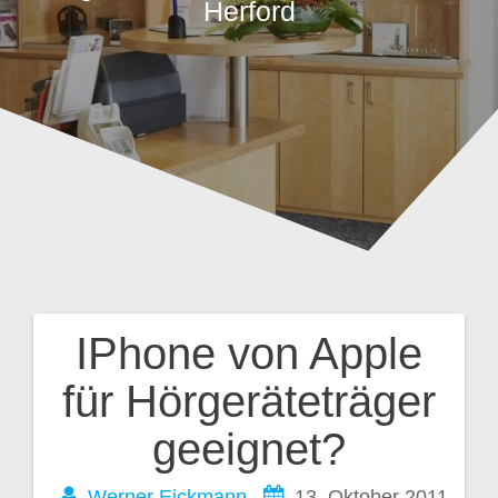
Herford
IPhone von Apple
Beitragsnavigation
für Hörgeräteträger
geeignet?
Werner Eickmann
13. Oktober 2011