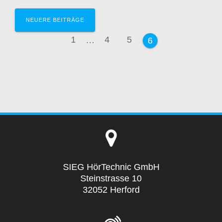
Beitragsnavigation
NEUERE BEITRÄGE
Seite
Seite
Seite
1
…
4
5
Seite
6
SIEG HörTechnic GmbH
Steinstrasse 10
32052 Herford