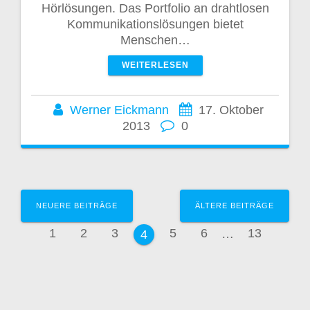
Hörlösungen. Das Portfolio an drahtlosen
Kommunikationslösungen bietet
Menschen…
WEITERLESEN
Werner Eickmann
17. Oktober
2013
0
Beitragsnavigation
NEUERE BEITRÄGE
ÄLTERE BEITRÄGE
Seite
Seite
Seite
Seite
Seite
Seite
1
2
3
5
6
…
13
Seite
4