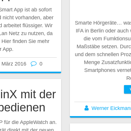
mart App ist ab sofort
 nicht vorhanden, aber
Smarte Hörgeräte… was 
 arbeitet flüssiger. Wir
IFA in Berlin oder auch
Lan Netz zu nutzen, da
die vom Fumktionsu
 Hier finden Sie mehr
Maßstäbe setzen. Durch
r App.
und dem schnellen Proz
Menge Zusatzfunktio
. März 2016
0
Smartphones vernet
R
nX mit der
bedienen
Werner Eickman
 für die AppleWatch an.
ät direkt mit der neuen