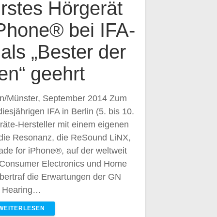
stes Hörgerät
Phone® bei IFA-
als „Bester der
en“ geehrt
in/Münster, September 2014 Zum
iesjährigen IFA in Berlin (5. bis 10.
äte-Hersteller mit einem eigenen
 die Resonanz, die ReSound LiNX,
de for iPhone®, auf der weltweit
 Consumer Electronics und Home
übertraf die Erwartungen der GN
Hearing…
WEITERLESEN