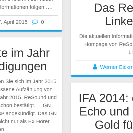
Das Re
formationen folgen ….
Link
. April 2015
0
Die aktuellen Informat
Hompage von ReSoun
e im Jahr
L
digungen
Werner Eick
n Sie sich im Jahr 2015
lossene Aufzählung von
IFA 2014:
Jahr 2015. ReSound und
schon bestätigt. GN
Echo und 
nx² angekündigt. Das GN
Gold f
icht nur als Ex-Hörer
den…