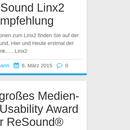
Sound Linx2
empfehlung
ionen zum Linx2 finden Sie auf der
d. Hier und Heute erstmal der
ink….. Linx2
mann
6. März 2015
0
 großes Medien-
Usability Award
ür ReSound®