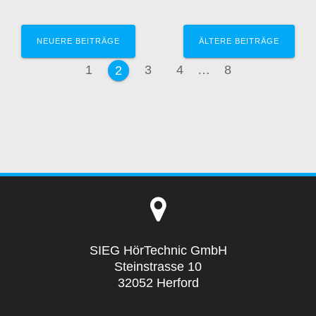
Beitragsnavigation
NEUERE BEITRÄGE
ÄLTERE BEITRÄGE
Seite
Seite
Seite
Seite
1
3
4
…
8
Seite
2
SIEG HörTechnic GmbH
Steinstrasse 10
32052 Herford