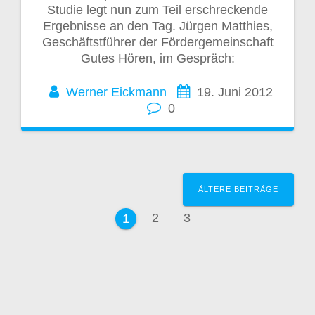
Studie legt nun zum Teil erschreckende
Ergebnisse an den Tag. Jürgen Matthies,
Geschäftstführer der Fördergemeinschaft
Gutes Hören, im Gespräch:
Werner Eickmann
19. Juni 2012
0
Beitragsnavigation
ÄLTERE BEITRÄGE
Seite
Seite
2
3
Seite
1