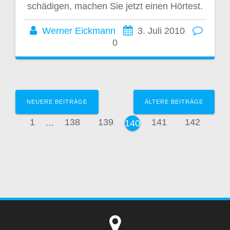
schädigen, machen Sie jetzt einen Hörtest.
Werner Eickmann
3. Juli 2010
0
Beitragsnavigation
NEUERE BEITRÄGE
ÄLTERE BEITRÄGE
Seite
Seite
Seite
Seite
Seite
1
…
138
139
141
142
Seite
140