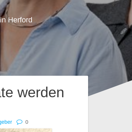
in Herford
äte werden
geber
0