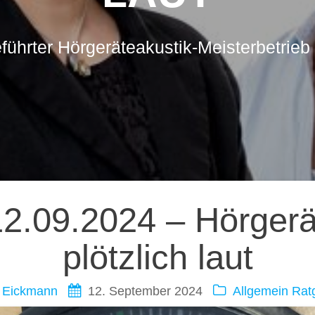
führter Hörgeräteakustik-Meisterbetrieb 
ation
2.09.2024 – Hörger
plötzlich laut
 Eickmann
12. September 2024
Allgemein
Rat