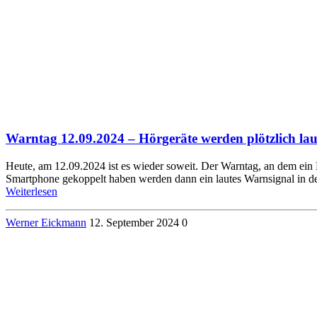
Warntag 12.09.2024 – Hörgeräte werden plötzlich lau
Heute, am 12.09.2024 ist es wieder soweit. Der Warntag, an dem ein 
Smartphone gekoppelt haben werden dann ein lautes Warnsignal in d
Weiterlesen
Werner Eickmann
12. September 2024
0
SIEG HörTechnic GmbH
Steinstrasse 10
32052 Herford
Hörgeräte mit Induktionsspule
Knochenleitungs Hörgeräte