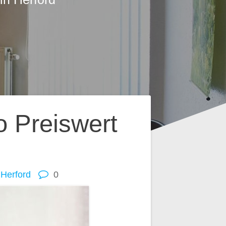
 Preiswert
Herford
0