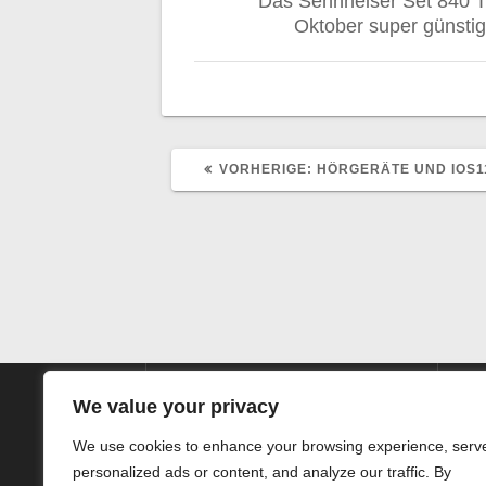
Das Sennheiser Set 840 
Oktober super günstig
VORHERIGER
VORHERIGE:
HÖRGERÄTE UND IOS1
BEITRAG:
We value your privacy
We use cookies to enhance your browsing experience, serv
personalized ads or content, and analyze our traffic. By