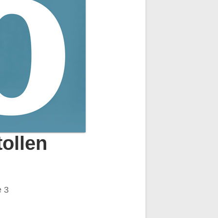
tollen
e 3