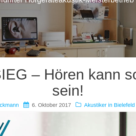
ation
SIEG – Hören kann so
sein!
ickmann
6. Oktober 2017
Akustiker in
Bielefeld