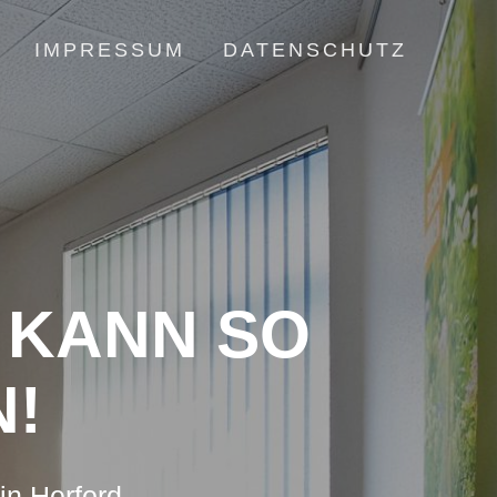
IMPRESSUM
DATENSCHUTZ
N KANN SO
N!
in Herford