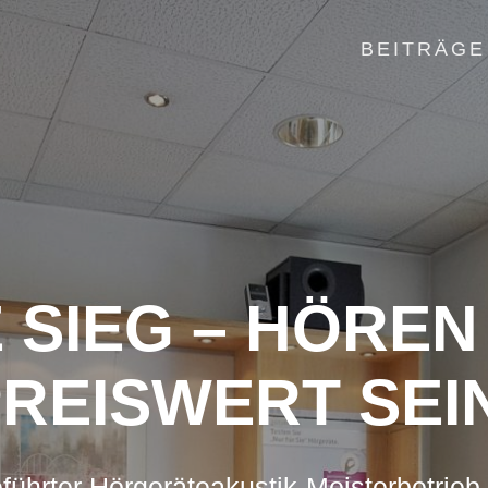
BEITRÄGE
 SIEG – HÖRE
REISWERT SEI
führter Hörgeräteakustik-Meisterbetrieb 