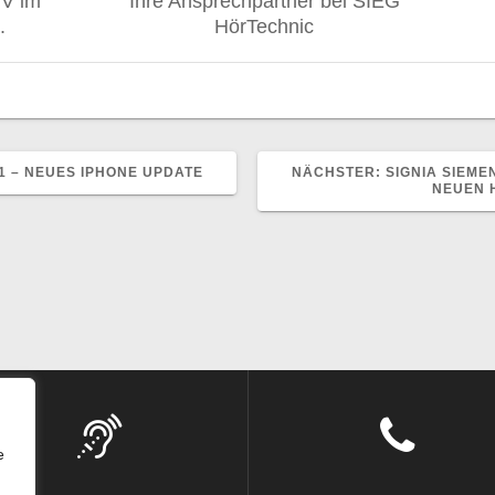
TV im
Ihre Ansprechpartner bei SIEG
.
HörTechnic
NÄCHSTER
1 – NEUES IPHONE UPDATE
NÄCHSTER:
SIGNIA SIEME
BEITRAG:
NEUEN 
e