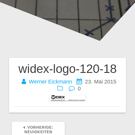
widex-logo-120-18
Beitragsnavigation
Werner Eickmann
23. Mai 2015
0
VORHERIGER
VORHERIGE:
BEITRAG:
NEUIGKEITEN