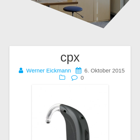
cpx
Beitragsnavigation
Werner Eickmann
6. Oktober 2015
0