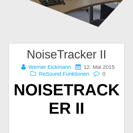
NoiseTracker II
Beitragsnavigation
Werner Eickmann
12. Mai 2015
ReSound Funktionen
0
NOISETRACK
ER II