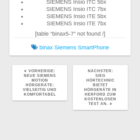
SIEMENS Insio ITC 5bx
SIEMENS Insio ITC 7bx
SIEMENS Insio ITE 5bx
SIEMENS Insio ITE 7bx
[table “binax5-7” not found /]
binax
Siemens
SmartPhone
VORHERIGER
NÄCHSTER
VORHERIGE:
NÄCHSTER:
BEITRAG:
BEITRAG:
NEUE SIEMENS
SIEG
MOTION
HÖRTECHNIC
HÖRGERÄTE:
BIETET
VIELSEITIG UND
HÖRGERÄTE IN
KOMFORTABEL
HERFORD ZUM
KOSTENLOSEN
TEST AN.