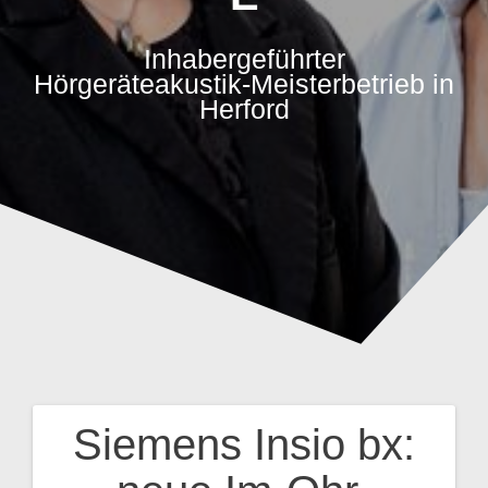
Inhabergeführter
Hörgeräteakustik-Meisterbetrieb in
Herford
Siemens Insio bx:
Beitragsnavigation