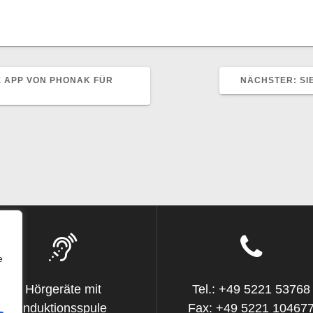
NÄ
E APP VON PHONAK FÜR
NÄCHSTER:
SI
BE
e
Hörgeräte mit
Tel.: +49 5221 53768
Induktionsspule
Fax: +49 5221 10467