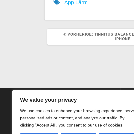
App
Lärm
VORHERIGER
VORHERIGE:
TINNITUS BALANC
BEITRAG:
IPHONE
We value your privacy
We use cookies to enhance your browsing experience, serv
personalized ads or content, and analyze our traffic. By
SIEG HörTechnic GmbH
clicking "Accept All", you consent to our use of cookies.
Steinstrasse 10