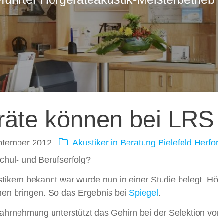
ation
räte können bei LRS 
ptember 2012
Akustiker in
Beratung
Bielefeld
Herfo
chul- und Berufserfolg?
stikern bekannt war wurde nun in einer Studie belegt. 
nen bringen. So das Ergebnis bei
Spiegel
.
Wahrnehmung unterstützt das Gehirn bei der Selektion 