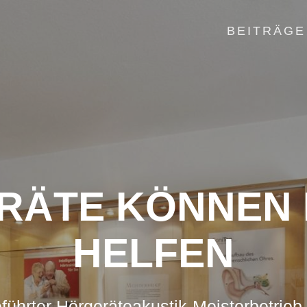
BEITRÄGE
ÄTE KÖNNEN 
HELFEN
führter Hörgeräteakustik-Meisterbetrieb 