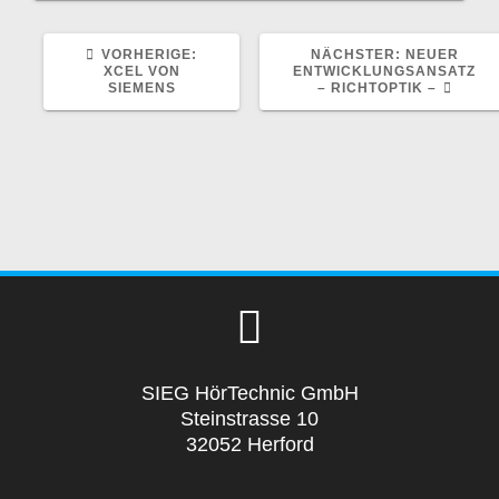
VORHERIGER
NÄCHSTER
VORHERIGE:
NÄCHSTER:
NEUER
BEITRAG:
BEITRAG:
XCEL VON
ENTWICKLUNGSANSATZ
SIEMENS
– RICHTOPTIK –
SIEG HörTechnic GmbH
Steinstrasse 10
32052 Herford