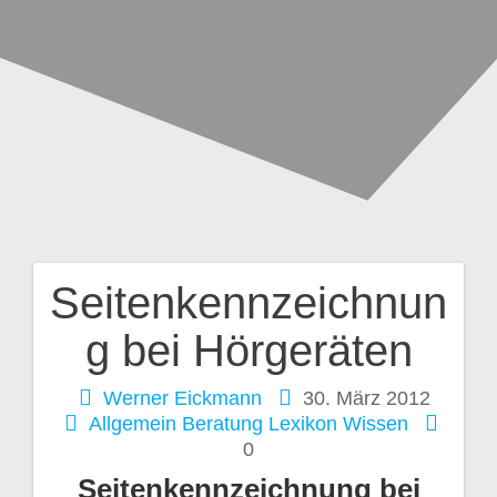
Seitenkennzeichnun
Beitragsnavigation
g bei Hörgeräten
Werner Eickmann
30. März 2012
Allgemein
Beratung
Lexikon
Wissen
0
Seitenkennzeichnung bei