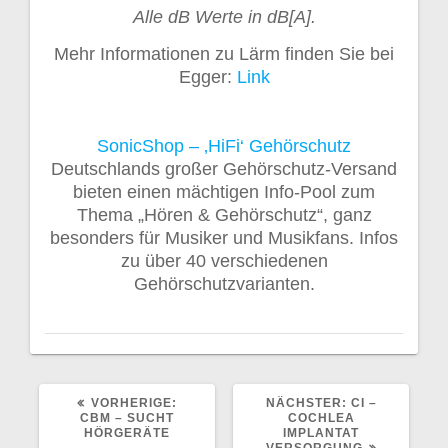
Alle dB Werte in dB[A].
Mehr Informationen zu Lärm finden Sie bei
Egger:
Link
SonicShop – ‚HiFi‘ Gehörschutz
Deutschlands großer Gehörschutz-Versand
bieten einen mächtigen Info-Pool zum
Thema „Hören & Gehörschutz“, ganz
besonders für Musiker und Musikfans. Infos
zu über 40 verschiedenen
Gehörschutzvarianten.
VORHERIGER
NÄCHSTER
VORHERIGE:
NÄCHSTER:
CI –
BEITRAG:
BEITRAG:
CBM – SUCHT
COCHLEA
HÖRGERÄTE
IMPLANTAT
VERSORGUNG