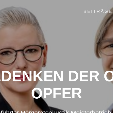
BEITRÄGE
EDENKEN DER 
OPFER
führter Hörgeräteakustik-Meisterbetrieb 