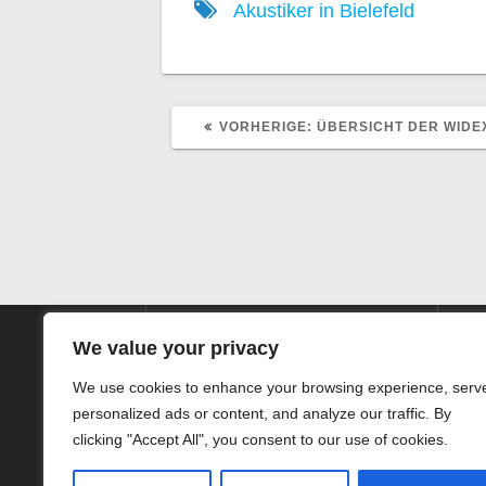
Akustiker in
Bielefeld
VORHERIGER
VORHERIGE:
ÜBERSICHT DER WID
BEITRAG:
We value your privacy
We use cookies to enhance your browsing experience, serv
personalized ads or content, and analyze our traffic. By
SIEG HörTechnic GmbH
clicking "Accept All", you consent to our use of cookies.
Steinstrasse 10