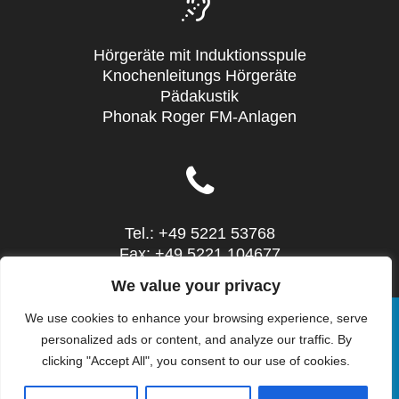
Hörgeräte mit Induktionsspule
Knochenleitungs Hörgeräte
Pädakustik
Phonak Roger FM-Anlagen
Tel.: +49 5221 53768
Fax: +49 5221 104677
Mail: info@sieg-hoertechnic.de
We value your privacy
We use cookies to enhance your browsing experience, serve
personalized ads or content, and analyze our traffic. By
clicking "Accept All", you consent to our use of cookies.
© 2026 SIEG HörTechnic - Steinstr. 10 - 32052
Herford - Tel.: 05221 53768. WordPress mit dem