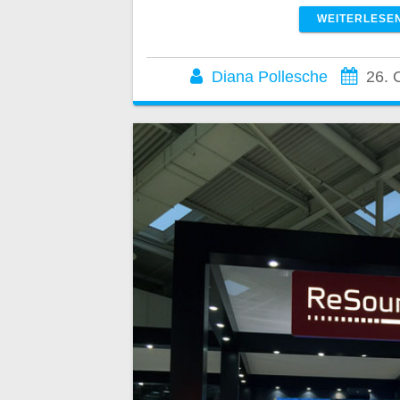
WEITERLESE
Diana Pollesche
26. 