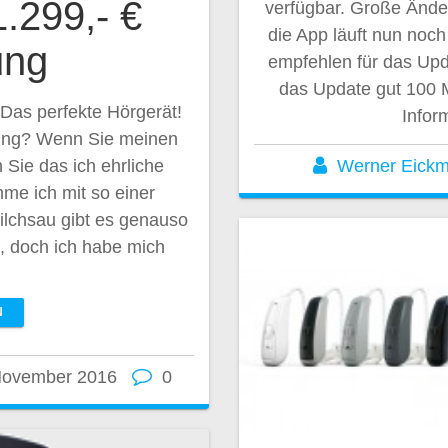
.299,- €
verfügbar. Große Ände
die App läuft nun noch 
ung
empfehlen für das Upd
das Update gut 100 M
 Das perfekte Hörgerät!
Infor
bung? Wenn Sie meinen
Werner Eick
 Sie das ich ehrliche
me ich mit so einer
milchsau gibt es genauso
t, doch ich habe mich
N
November 2016
0