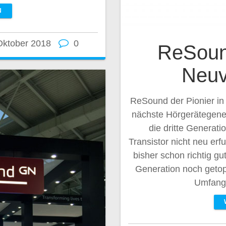
N
Oktober 2018
0
ReSoun
Neuv
ReSound der Pionier in
nächste Hörgerätegener
die dritte Generat
Transistor nicht neu er
bisher schon richtig gu
Generation noch getop
Umfang