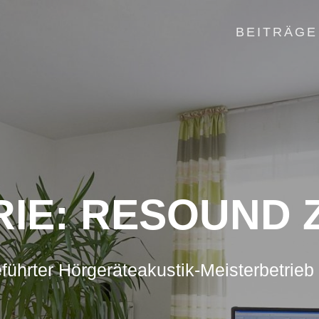
BEITRÄGE
IE:
RESOUND 
führter Hörgeräteakustik-Meisterbetrieb 