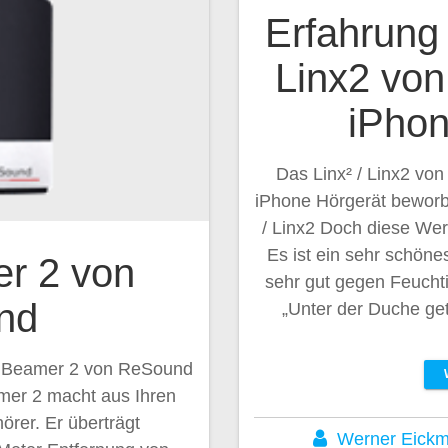
Erfahrung 
Linx2 vo
iPhon
Das Linx² / Linx2 von
iPhone Hörgerät beworb
/ Linx2 Doch diese Wer
Es ist ein sehr schöne
r 2 von
sehr gut gegen Feucht
nd
„Unter der Duche get
o Beamer 2 von ReSound
er 2 macht aus Ihren
rer. Er überträgt
Werner Eick