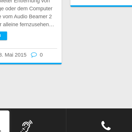
 Meter Entfernung von
age oder dem Computer
ile vom Audio Beamer 2
r alleine fernzusehen…
N
8. Mai 2015
0
e