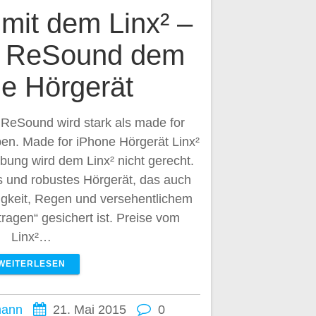
mit dem Linx² –
n ReSound dem
e Hörgerät
 ReSound wird stark als made for
en. Made for iPhone Hörgerät Linx²
bung wird dem Linx² nicht gerecht.
s und robustes Hörgerät, das auch
igkeit, Regen und versehentlichem
ragen“ gesichert ist. Preise vom
Linx²…
WEITERLESEN
mann
21. Mai 2015
0