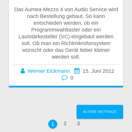
Das Aumea Mezzo 4 von Audio Service wird
nach Bestellung gebaut. So kann
entschieden werden, ob ein
Programmwahltaster oder ein
Lautstärkesteller (VC) eingebaut werden
soll. Ob man ein Richtmikrofonsystem
wünscht oder das Gerät lieber kleiner
werden soll.
Werner Eickmann
15. Juni 2012
0
Beitragsnavigation
ÄLTERE BEITRÄGE
Seite
Seite
2
3
Seite
1