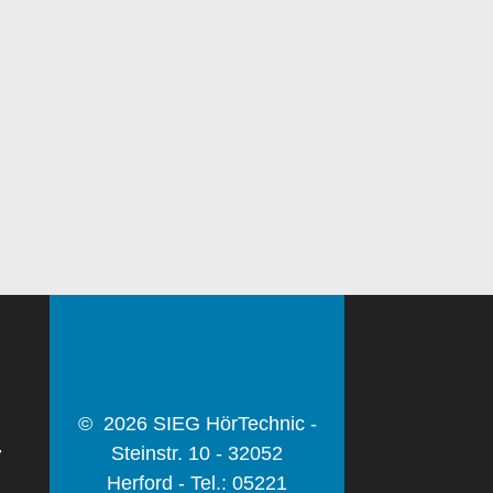
© 2026 SIEG HörTechnic -
Steinstr. 10 - 32052
7
Herford - Tel.: 05221