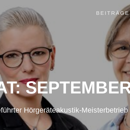
BEITRÄGE
AT:
SEPTEMBER
führter Hörgeräteakustik-Meisterbetrieb 