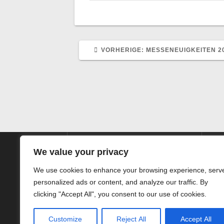
VORHERIGER
VORHERIGE:
MESSENEUIGKEITEN 2
BEITRAG:
We value your privacy
We use cookies to enhance your browsing experience, serv
personalized ads or content, and analyze our traffic. By
SIEG HörTechnic GmbH
clicking "Accept All", you consent to our use of cookies.
Steinstrasse 10
32052 Herford
Kn
Customize
Reject All
Accept All