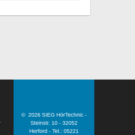
© 2026 SIEG HörTechnic -
Steinstr. 10 - 32052
7
Herford - Tel.: 05221