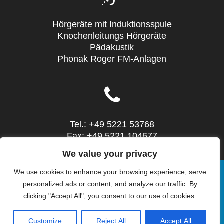
Hörgeräte mit Induktionsspule
Knochenleitungs Hörgeräte
Pädakustik
Phonak Roger FM-Anlagen
Tel.: +49 5221 53768
Fax: +49 5221 104677
Mail: info@sieg-hoertechnic.de
We value your privacy
We use cookies to enhance your browsing experience, serve
personalized ads or content, and analyze our traffic. By
clicking "Accept All", you consent to our use of cookies.
© 2026 SIEG HörTechnic - Steinstr. 10 - 32052
Herford - Tel.: 05221 53768. WordPress mit dem
Customize
Reject All
Accept All