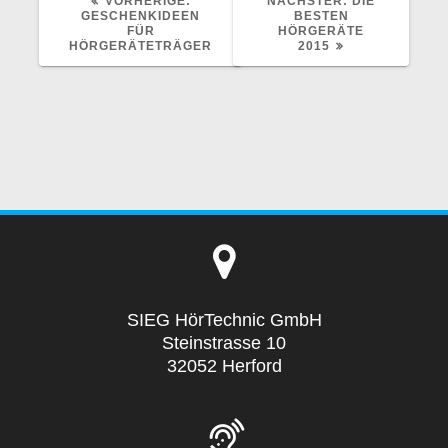
VORHERIGE:
NÄCHSTER:
DIE
BEITRAG:
BEITRAG:
GESCHENKIDEEN
BESTEN
FÜR
HÖRGERÄTE
HÖRGERÄTETRÄGER
2015
SIEG HörTechnic GmbH
Steinstrasse 10
32052 Herford