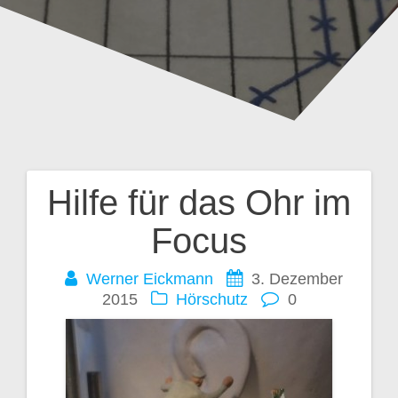
Hilfe für das Ohr im
Beitragsnavigation
Focus
Werner Eickmann
3. Dezember
2015
Hörschutz
0