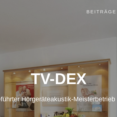
BEITRÄGE
TV-DEX
führter Hörgeräteakustik-Meisterbetrieb 