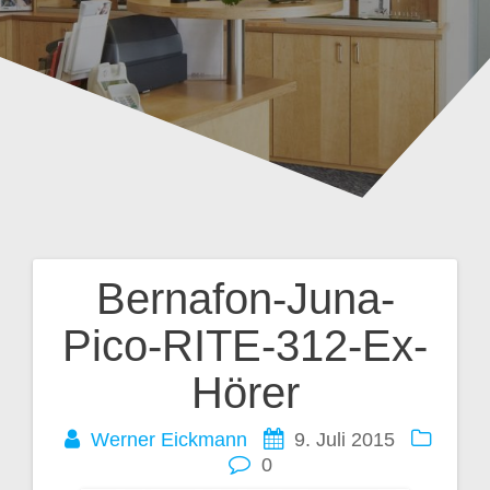
Bernafon-Juna-
Beitragsnavigation
Pico-RITE-312-Ex-
Hörer
Werner Eickmann
9. Juli 2015
0